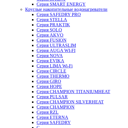
Серия SMART ENERGY
Круглые накопительные водонагреватели
Серия SAFEDRY PRO
Серия STELLA
Серия PRAKTIK
Серия SOLO
Серия AKVO
Серия FUSION
Серия ULTRASLIM
Серия AUGA WI-FI
Серия NOVA
Серия EVIKA
Серия LIMA Wi-Fi
Серия CIRCLE
Серия THERMO
Серия GIRO
Серия HOPE
Серия CHAMPION TITANIUMHEAT
Серия PULSAR
Серия CHAMPION SILVERHEAT
Серия CHAMPION
Серия RZL
Серия ETERNA
Серия SAFEDRY
С